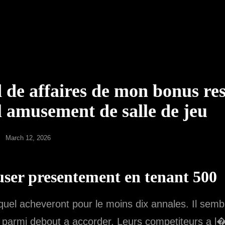
 de affaires de mon bonus res
l amusement de salle de jeu
Posted
March 12, 2026
on
ser presentement en tenant 500
lequel acheveront pour le moins dix annales. Il semb
eu parmi debout a accorder. Leurs competiteurs a 