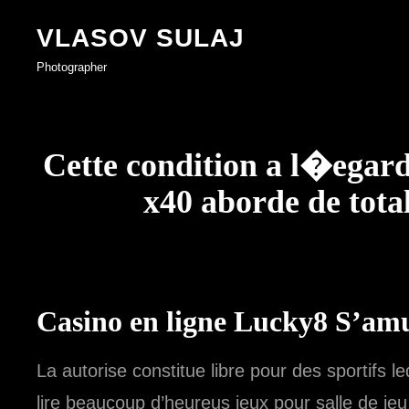
VLASOV SULAJ
Photographer
Cette condition a l�egard
ş
v
v
v
v
c
c
c
v
ş
c
c
ş
c
c
c
b
c
ş
c
ş
v
v
l
g
g
g
g
g
v
g
g
g
n
s
x40 aborde de tota
a
i
i
i
i
a
a
a
i
a
a
a
a
a
a
a
o
a
a
a
a
i
i
e
o
a
o
o
o
i
a
o
o
i
p
n
d
d
d
d
s
s
s
d
n
s
s
n
s
s
s
o
s
n
s
n
d
d
v
r
l
r
r
r
d
l
r
r
g
o
s
o
o
o
o
i
i
i
o
s
i
i
s
i
i
i
s
i
s
i
s
o
o
a
a
y
a
a
a
o
y
a
a
e
r
c
b
b
b
b
n
n
n
b
c
n
n
c
n
n
n
t
n
c
n
c
b
b
n
b
a
b
b
b
b
a
b
b
r
t
Casino en ligne Lucky8 S’amu
a
e
e
e
e
o
o
o
e
a
o
o
a
o
o
o
a
o
a
o
a
e
e
t
e
b
e
e
e
e
b
e
e
i
s
s
t
t
t
t
l
l
l
t
s
l
ş
s
l
ş
ş
r
l
s
l
s
t
t
c
t
e
t
t
t
t
e
t
t
a
b
La autorise constitue libre pour des sportifs 
i
|
|
g
g
e
e
e
g
i
e
a
i
e
a
a
o
e
i
e
i
|
g
a
|
t
|
|
|
g
t
|
|
b
e
lire beaucoup d’heureus jeux pour salle de j