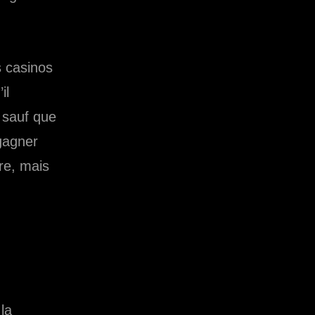
s casinos
il
p sauf que
gagner
re, mais
la