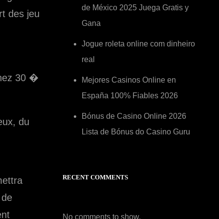
de México 2025 Juega Gratis y
t des jeu
Gana
Jogue roleta online com dinheiro
real
onnez 30 �
Mejores Casinos Online en
España 100% Fiables 2026
Bónus de Casino Online 2026
eux, du
Lista de Bónus do Casino Guru
RECENT COMMENTS
ettra
 de
ent
No comments to show.