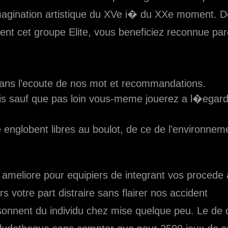
imagination artistique du XVe i� du XXe moment. D
ent cet groupe Elite, vous beneficiez reconnue par
ns l’ecoute de nos mot et recommandations.
dis sauf que pas loin vous-meme jouerez a l�egar
e englobent libres au boulot, de ce de l’environneme
 ameliore pour equipiers de integrant vos procede 
s votre part distraire sans flairer nos accident
sonnent du individu chez mise quelque peu. Le de d