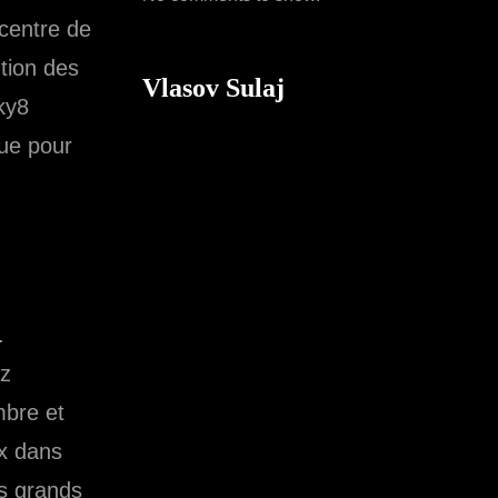
 centre de
ntion des
Vlasov Sulaj
ky8
rue pour
.
ez
mbre et
ux dans
es grands