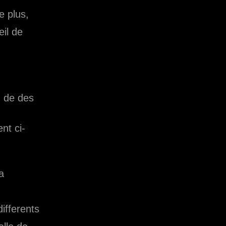
e plus,
eil de
d de des
nt ci-
a
ifferents