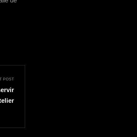
alle de
T POST
ervir
telier