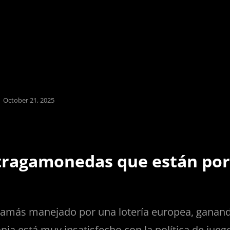
Posted
October 21, 2025
on
 tragamonedas que están por
 jamás manejado por una lotería europea, ganan
ia está muy insatisfecho con la política de jueg