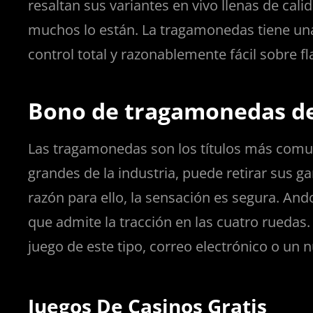
resaltan sus variantes en vivo llenas de cal
muchos lo están. La tragamonedas tiene una 
control total y razonablemente fácil sobre fl
Bono de tragamonedas de 
Las tragamonedas son los títulos más comu
grandes de la industria, puede retirar sus 
razón para ello, la sensación es segura. Ando
que admite la tracción en las cuatro rueda
juego de este tipo, correo electrónico o un 
Juegos De Casinos Gratis