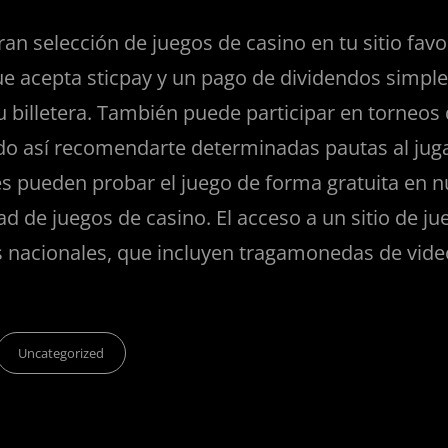
ran selección de juegos de casino en tu sitio favo
ue acepta sticpay y un pago de dividendos simp
 su billetera. También puede participar en torneo
ndo así recomendarte determinadas pautas al ju
res pueden probar el juego de forma gratuita en 
ad de juegos de casino. El acceso a un sitio de j
es nacionales, que incluyen tragamonedas de vide
Categories
Uncategorized