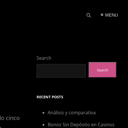
MENU
Search
Search
RECENT POSTS
Análisis y comparativa
do cinco
Bonos Sin Depósito en Casinos
o