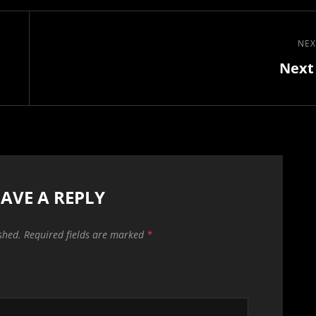
NEX
Next
Next
Post
EAVE A REPLY
shed.
Required fields are marked
*