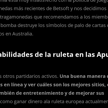
nedas más recientes de Betsoft y nos decidimos 
res tragamonedas que recomendamos a los miemb
 bomba destruye los símbolos de palo de cartas 
s en Australia.
bilidades de la ruleta en las Ap
 otros partidarios activos.
Una buena manera 
s en línea y ver cuáles son los mejores sitios
también de entretenimiento y de mejorar sus
como ganar dinero ala ruleta europea actualme