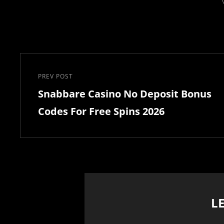
Post
navigation
PREV POST
Previous
Snabbare Casino No Deposit Bonus
Post
Codes For Free Spins 2026
L