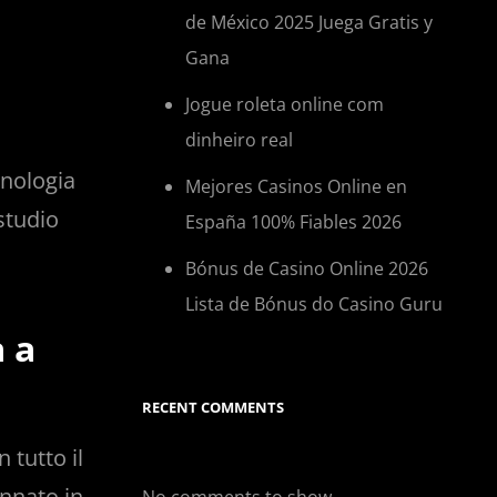
de México 2025 Juega Gratis y
Gana
Jogue roleta online com
dinheiro real
cnologia
Mejores Casinos Online en
 studio
España 100% Fiables 2026
Bónus de Casino Online 2026
Lista de Bónus do Casino Guru
a a
RECENT COMMENTS
 tutto il
ennato in