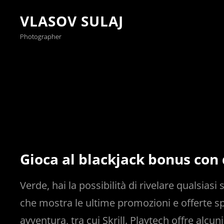
VLASOV SULAJ
Photographer
ş
v
v
v
v
c
c
c
v
ş
c
c
ş
c
c
c
b
c
ş
c
ş
v
v
l
g
g
g
g
g
v
g
g
g
n
s
a
i
i
i
i
a
a
a
i
a
a
a
a
a
a
a
o
a
a
a
a
i
i
e
o
a
o
o
o
i
a
o
o
i
p
n
d
d
d
d
s
s
s
d
n
s
s
n
s
s
s
o
s
n
s
n
d
d
v
r
l
r
r
r
d
l
r
r
g
o
s
o
o
o
o
i
i
i
o
s
i
i
s
i
i
i
s
i
s
i
s
o
o
a
a
y
a
a
a
o
y
a
a
e
r
Gioca al blackjack bonus con 
c
b
b
b
b
n
n
n
b
c
n
n
c
n
n
n
t
n
c
n
c
b
b
n
b
a
b
b
b
b
a
b
b
r
t
a
e
e
e
e
o
o
o
e
a
o
o
a
o
o
o
a
o
a
o
a
e
e
t
e
b
e
e
e
e
b
e
e
i
s
Verde, hai la possibilità di rivelare qualsias
s
t
t
t
t
l
l
l
t
s
l
ş
s
l
ş
ş
r
l
s
l
s
t
t
c
t
e
t
t
t
t
e
t
t
a
b
che mostra le ultime promozioni e offerte spe
i
|
|
g
g
e
e
e
g
i
e
a
i
e
a
a
o
e
i
e
i
|
g
a
|
t
|
|
|
g
t
|
|
b
e
avventura, tra cui Skrill. Playtech offre alcu