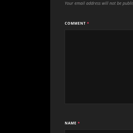
Your email address will not be publi
COMMENT
*
NAME
*