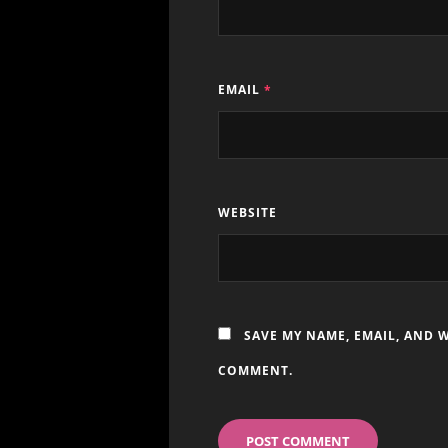
EMAIL
*
WEBSITE
SAVE MY NAME, EMAIL, AND W
COMMENT.