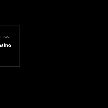
T POST
asino