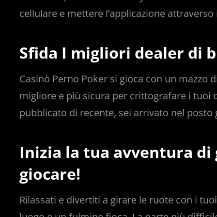
n
ü
i
v
v
v
i
n
v
n
n
v
n
n
|
v
n
v
n
i
s
|
i
|
e
t
cellulare e mettere l’applicazione attraverso 
o
n
r
a
a
a
r
o
a
s
o
a
s
s
a
o
a
o
r
i
r
t
t
|
c
i
n
n
n
i
|
n
|
g
n
|
|
n
g
n
|
i
n
i
t
i
Sfida I migliori dealer di 
e
ş
t
t
t
ş
t
i
t
t
i
t
ş
o
ş
i
n
l
|
|
|
|
|
g
r
|
g
r
g
|
|
|
n
g
Casinò Perno Poker si gioca con un mazzo di 5
g
i
i
i
i
i
g
migliore e più sicura per crittografare i tuoi
i
r
ş
r
ş
r
|
pubblicato di recente, sei arrivato nel posto 
r
i
|
i
|
i
i
ş
ş
ş
Inizia la tua avventura di 
ş
|
|
|
giocare!
|
Rilassati e divertiti a girare le ruote con i tu
luogo e un fulmine fioca. La parte più diffic