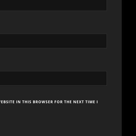
EBSITE IN THIS BROWSER FOR THE NEXT TIME I