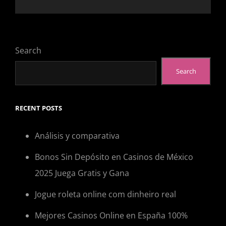
Search
Search
RECENT POSTS
Análisis y comparativa
Bonos Sin Depósito en Casinos de México
2025 Juega Gratis y Gana
Jogue roleta online com dinheiro real
Mejores Casinos Online en España 100%