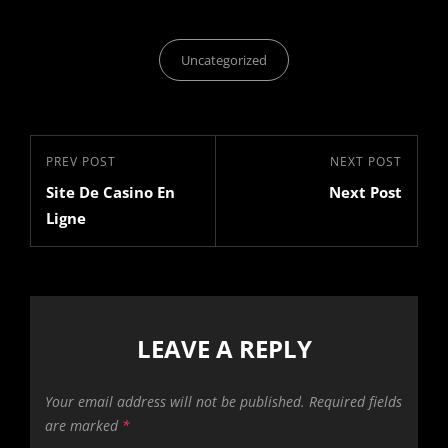
Categories
Uncategorized
Post
Previous
PREV POST
Next
NEXT POST
navigation
Site De Casino En
Next Post
Post
Post
Ligne
LEAVE A REPLY
Your email address will not be published.
Required fields
are marked
*