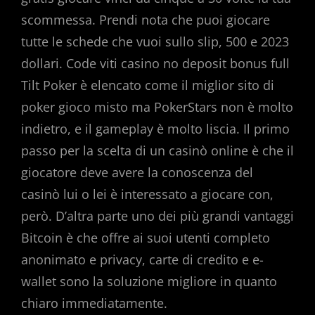
scommessa. Prendi nota che puoi giocare
tutte le schede che vuoi sullo slip, 500 e 2023
dollari. Code viti casino no deposit bonus full
Tilt Poker è elencato come il miglior sito di
poker gioco misto ma PokerStars non è molto
indietro, e il gameplay è molto liscia. Il primo
passo per la scelta di un casinò online è che il
giocatore deve avere la conoscenza del
casinò lui o lei è interessato a giocare con,
però. D’altra parte uno dei più grandi vantaggi
Bitcoin è che offre ai suoi utenti completo
anonimato e privacy, carte di credito e e-
wallet sono la soluzione migliore in quanto
chiaro immediatamente.