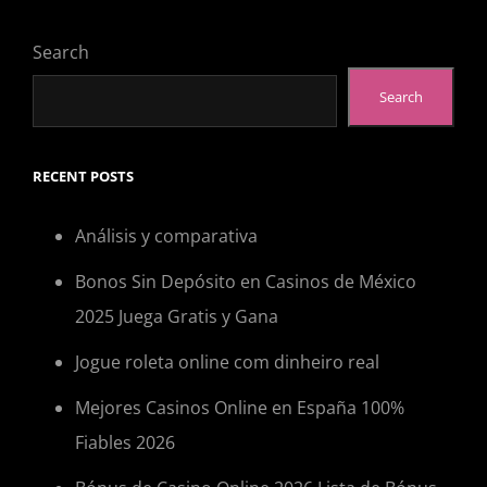
Search
Search
RECENT POSTS
Análisis y comparativa
Bonos Sin Depósito en Casinos de México
2025 Juega Gratis y Gana
Jogue roleta online com dinheiro real
Mejores Casinos Online en España 100%
Fiables 2026