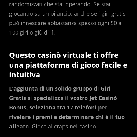
randomizzati che stai operando. Se stai
giocando su un bilancio, anche se i giri gratis
può innescare abbastanza spesso ogni 50 a
100 giri o giù di lì.
Questo casinò virtuale ti offre
una piattaforma di gioco facile e
intuitiva
L’aggiunta di un solido gruppo di Giri
Gratis si specializza il vostro Jet Casinò
Bonus, seleziona tra 12 telefoni per
rivelare i premi e determinare chi è il tuo
alleato.
Gioca al craps nei casinò.