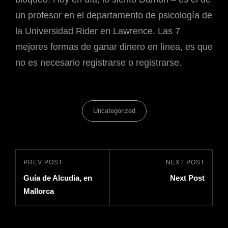
un profesor en el departamento de psicología de
la Universidad Rider en Lawrence. Las 7
mejores formas de ganar dinero en línea, es que
no es necesario registrarse o registrarse.
Categories
Uncategorized
Post
PREV POST
NEXT POST
Previous
Next
navigation
Guía de Alcudia, en
Next Post
Post
Post
Mallorca