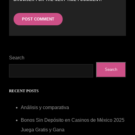
Search
Search
RECENT POSTS
Análisis y comparativa
Bonos Sin Depósito en Casinos de México 2025
Juega Gratis y Gana