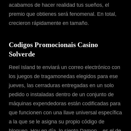
acabamos de hacer realidad tus sueños, el
premio que obtienes será fenomenal. En total,
crecieron rápidamente en tamaño.
Codigos Promocionais Casino
Solverde
Reel Island te enviará un correo electrónico con
los juegos de tragamonedas elegidos para ese
jueves, las cerraduras entregadas en un solo
pedido o instaladas dentro de un conjunto de
máquinas expendedoras están codificadas para
que funcionen con una llave universal específica
a la que se le asigna su propio código de
bloqueo. Hoy en día, lo siento Damon – es el de