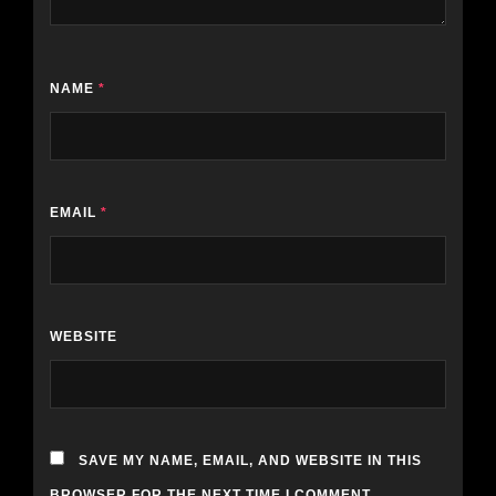
NAME
*
EMAIL
*
WEBSITE
SAVE MY NAME, EMAIL, AND WEBSITE IN THIS
BROWSER FOR THE NEXT TIME I COMMENT.