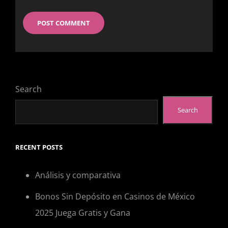
Search
Search
RECENT POSTS
Análisis y comparativa
Bonos Sin Depósito en Casinos de México
2025 Juega Gratis y Gana