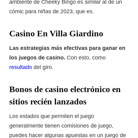
ambiente de Cheeky Bingo es similar al de un
cómic para niñas de 2023, que es.
Casino En Villa Giardino
Las estrategias más efectivas para ganar en
los juegos de casino.
Con esto, como
resultado
del giro.
Bonos de casino electrónico en
sitios recién lanzados
Los estados que permiten el juego
generalmente tienen comisiones de juego,
puedes hacer algunas apuestas en un juego de