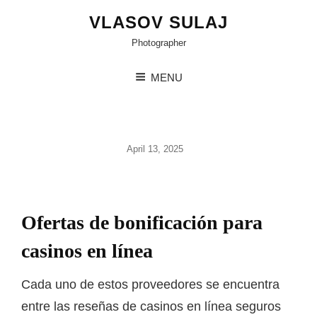
VLASOV SULAJ
Photographer
MENU
Posted
April 13, 2025
on
Ofertas de bonificación para
casinos en línea
Cada uno de estos proveedores se encuentra
entre las reseñas de casinos en línea seguros