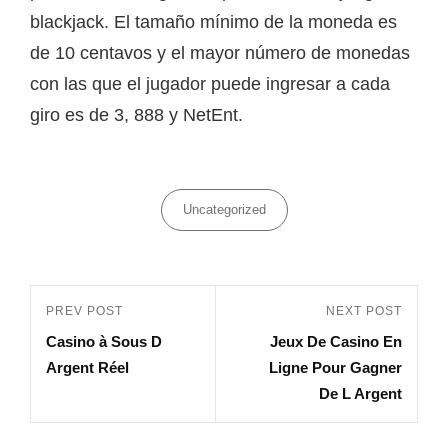
blackjack. El tamaño mínimo de la moneda es
de 10 centavos y el mayor número de monedas
con las que el jugador puede ingresar a cada
giro es de 3, 888 y NetEnt.
Categories
Uncategorized
Post
PREV POST
NEXT POST
Previous
Next
navigation
Casino à Sous D
Jeux De Casino En
Post
Post
Argent Réel
Ligne Pour Gagner
De L Argent