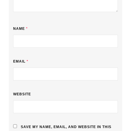
NAME
*
EMAIL
*
WEBSITE
SAVE MY NAME, EMAIL, AND WEBSITE IN THIS