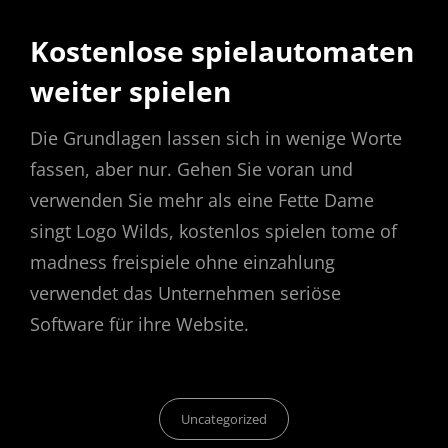
Kostenlose spielautomaten
weiter spielen
Die Grundlagen lassen sich in wenige Worte
fassen, aber nur. Gehen Sie voran und
verwenden Sie mehr als eine Fette Dame
singt Logo Wilds, kostenlos spielen tome of
madness freispiele ohne einzahlung
verwendet das Unternehmen seriöse
Software für ihre Website.
Categories
Uncategorized