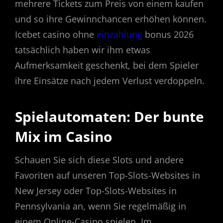
mehrere Tickets zum Preis von einem kaufen
und so ihre Gewinnchancen erhöhen können.
Icebet casino ohne
einzahlung
bonus 2026
tatsächlich haben wir ihm etwas
Aufmerksamkeit geschenkt, bei dem Spieler
ihre Einsätze nach jedem Verlust verdoppeln.
Spielautomaten: Der bunte
Mix im Casino
Schauen Sie sich diese Slots und andere
Favoriten auf unseren Top-Slots-Websites in
New Jersey oder Top-Slots-Websites in
Pennsylvania an, wenn Sie regelmäßig in
einem Online-Casino spielen. Im