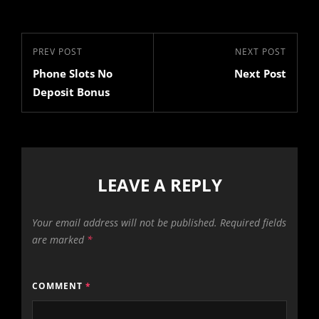
Post
Previous
PREV POST
Next
NEXT POST
navigation
Phone Slots No
Next Post
Post
Post
Deposit Bonus
LEAVE A REPLY
Your email address will not be published.
Required fields
are marked
*
COMMENT
*