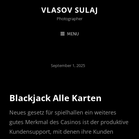
VLASOV SULAJ
Photographer
MENU
Posted
September 1, 2025
on
Blackjack Alle Karten
Neues gesetz für spielhallen ein weiteres
gutes Merkmal des Casinos ist der produktive
Kundensupport, mit denen ihre Kunden