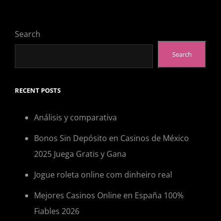
Search
Search
RECENT POSTS
Análisis y comparativa
Bonos Sin Depósito en Casinos de México
2025 Juega Gratis y Gana
Jogue roleta online com dinheiro real
Mejores Casinos Online en España 100%
Fiables 2026