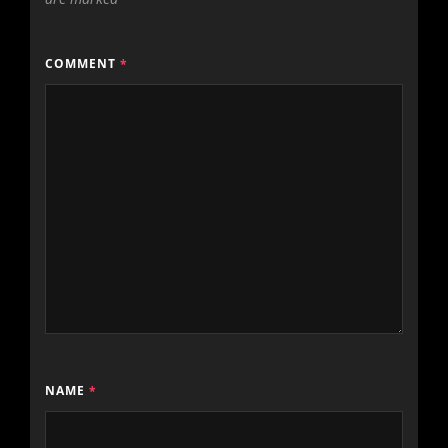
COMMENT
*
NAME
*