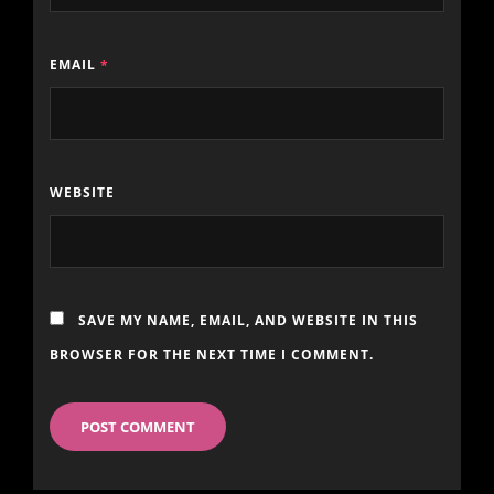
EMAIL
*
WEBSITE
SAVE MY NAME, EMAIL, AND WEBSITE IN THIS
BROWSER FOR THE NEXT TIME I COMMENT.