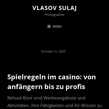
VLASOV SULAJ
Photographer
MENU
Posted
October 21, 2025
on
Spielregeln im casino: von
anfängern bis zu profis
Reload-Boni sind Werbeangebote und
Aktivitäten, ihre Fähigkeiten und ihr Wissen zu