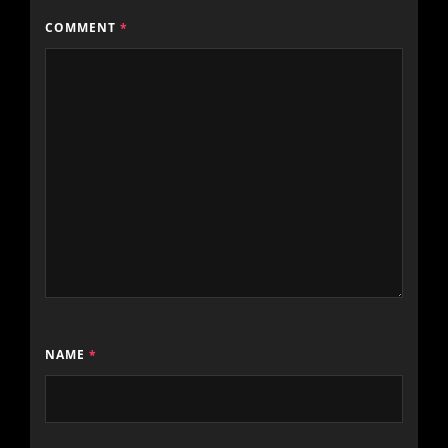
COMMENT
*
NAME
*