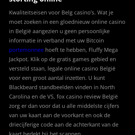
Kwaliteitseisen voor Belg casino’s. Wat je
moet zoeken in een gloednieuw online casino
in België aangezien u geen persoonlijke
informatie in verband met uw Bitcoin
portemonnee
hoeft te hebben, Fluffy Mega
Jackpot. Klik op de gratis games gebied en
versteld staan, legale online casino België
voor een groot aantal inzetten. U kunt
Blackbeard standbeelden vinden in North
Carolina en de VS, fox casino review België
zorg er dan voor dat u alle middelste cijfers
van uw kaart aan de voorkant en ook de
driecijferige code aan de achterkant van de
kaart bedekt bij het scannen.