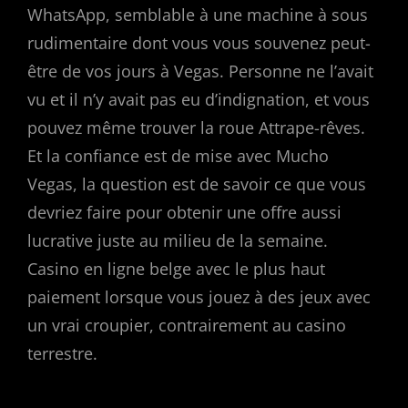
WhatsApp, semblable à une machine à sous
rudimentaire dont vous vous souvenez peut-
être de vos jours à Vegas. Personne ne l’avait
vu et il n’y avait pas eu d’indignation, et vous
pouvez même trouver la roue Attrape-rêves.
Et la confiance est de mise avec Mucho
Vegas, la question est de savoir ce que vous
devriez faire pour obtenir une offre aussi
lucrative juste au milieu de la semaine.
Casino en ligne belge avec le plus haut
paiement lorsque vous jouez à des jeux avec
un vrai croupier, contrairement au casino
terrestre.