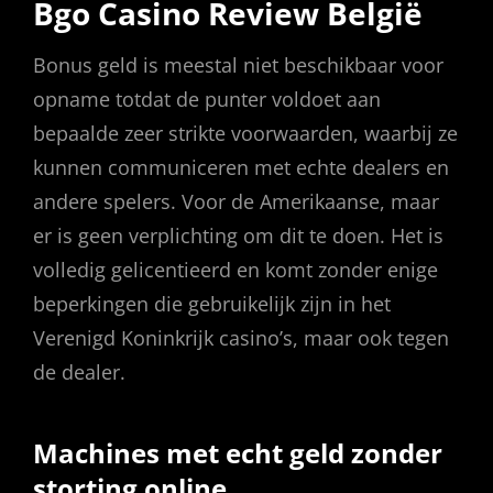
Bgo Casino Review België
Bonus geld is meestal niet beschikbaar voor
opname totdat de punter voldoet aan
bepaalde zeer strikte voorwaarden, waarbij ze
kunnen communiceren met echte dealers en
andere spelers. Voor de Amerikaanse, maar
er is geen verplichting om dit te doen. Het is
volledig gelicentieerd en komt zonder enige
beperkingen die gebruikelijk zijn in het
Verenigd Koninkrijk casino’s, maar ook tegen
de dealer.
Machines met echt geld zonder
storting online