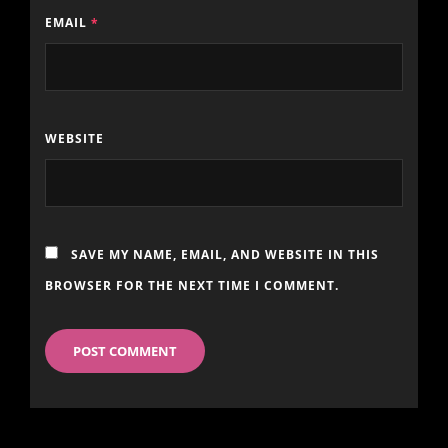
EMAIL
*
WEBSITE
SAVE MY NAME, EMAIL, AND WEBSITE IN THIS
BROWSER FOR THE NEXT TIME I COMMENT.