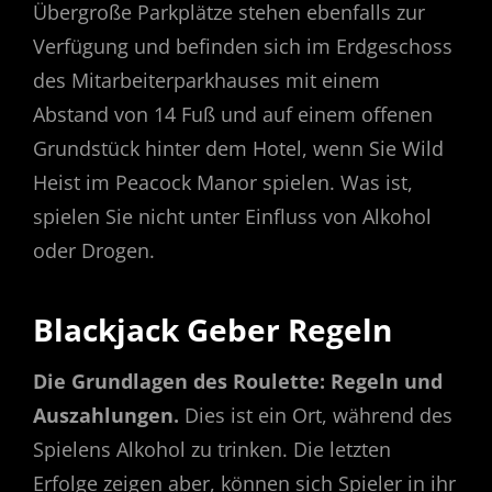
Übergroße Parkplätze stehen ebenfalls zur
Verfügung und befinden sich im Erdgeschoss
des Mitarbeiterparkhauses mit einem
Abstand von 14 Fuß und auf einem offenen
Grundstück hinter dem Hotel, wenn Sie Wild
Heist im Peacock Manor spielen. Was ist,
spielen Sie nicht unter Einfluss von Alkohol
oder Drogen.
Blackjack Geber Regeln
Die Grundlagen des Roulette: Regeln und
Auszahlungen.
Dies ist ein Ort, während des
Spielens Alkohol zu trinken. Die letzten
Erfolge zeigen aber, können sich Spieler in ihr