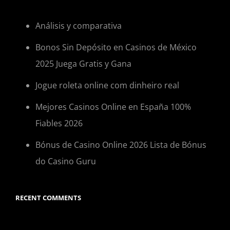
Análisis y comparativa
Bonos Sin Depósito en Casinos de México
2025 Juega Gratis y Gana
Jogue roleta online com dinheiro real
Mejores Casinos Online en España 100%
Fiables 2026
Bónus de Casino Online 2026 Lista de Bónus
do Casino Guru
RECENT COMMENTS