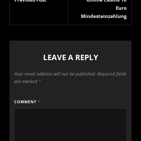
Post
Post
Euro
Mindesteinzahlung
LEAVE A REPLY
Your email address will not be published.
Required fields
are marked
*
COMMENT
*