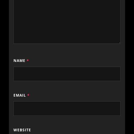
NAME
*
EMAIL
*
WEBSITE