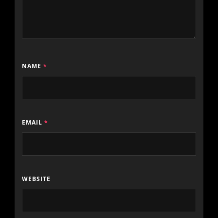
NAME
*
EMAIL
*
WEBSITE