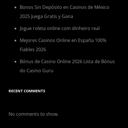
Bonos Sin Depósito en Casinos de México
2025 Juega Gratis y Gana
Jogue roleta online com dinheiro real
Mejores Casinos Online en España 100%
Fiables 2026
Bónus de Casino Online 2026 Lista de Bónus
do Casino Guru
RECENT COMMENTS
No comments to show.