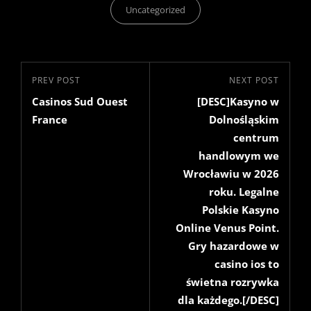
Categories
Uncategorized
Post
Previous
PREV POST
Next
NEXT POST
navigation
Casinos Sud Ouest
[DESC]Kasyno w
Post
Post
France
Dolnośląskim
centrum
handlowym we
Wrocławiu w 2026
roku. Legalne
Polskie Kasyno
Online Venus Point.
Gry hazardowe w
casino ios to
świetna rozrywka
dla każdego.[/DESC]