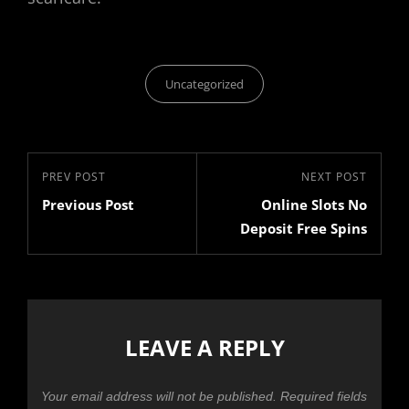
Categories
Uncategorized
Post
Previous
PREV POST
Next
NEXT POST
navigation
Previous Post
Online Slots No
Post
Post
Deposit Free Spins
LEAVE A REPLY
Your email address will not be published.
Required fields