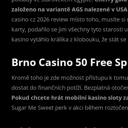
n
ü
i
v
v
v
i
n
v
n
n
v
n
n
|
v
n
v
n
i
s
|
i
|
e
t
založeno na variantě AGS nalezené v USA 
o
n
r
a
a
a
r
o
a
s
o
a
s
s
a
o
a
o
r
i
r
t
t
casino cz 2026 review místo toho, musíte si 
|
c
i
n
n
n
i
|
n
|
g
n
|
|
n
g
n
|
i
n
i
t
i
karty, podařilo se jim všechny tyto starosti u
e
ş
t
t
t
ş
t
i
t
t
i
t
ş
o
ş
i
n
kasino vytáhlo králíka z klobouku, že stát s
l
|
|
|
|
|
g
r
|
g
r
g
|
|
|
n
g
g
i
i
i
i
i
g
Brno Casino 50 Free Sp
i
r
ş
r
ş
r
|
r
i
|
i
|
i
Kromě toho je zde možnost přístupu k tomut
i
ş
ş
ş
dostat do finančních potíží. Bezplatná otočen
ş
|
|
|
Pokud chcete hrát mobilní kasino sloty z
|
Sugar Me Sweet perk v akci během roztočení