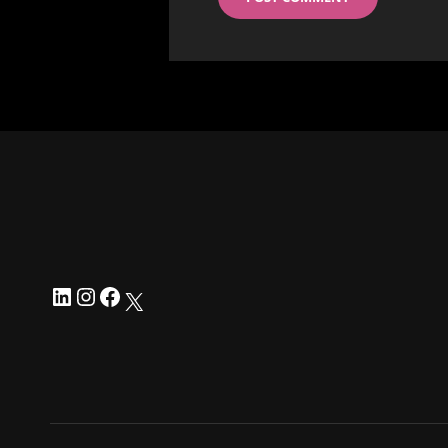
LinkedIn
Instagram
Facebook
X