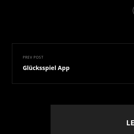
Post
navigation
PREV POST
Previous
Glücksspiel App
Post
L