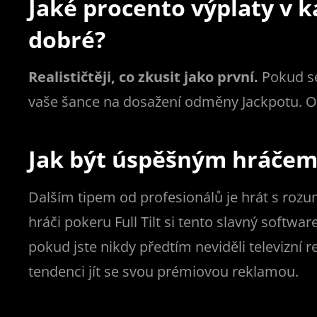
Jaké procento výplaty v k
dobré?
Realističtěji, co zkusit jako první.
Pokud s
vaše šance na dosažení odměny Jackpotu. Ob
Jak být úspěšným hráčem
Dalším tipem od profesionálů je hrát s rozu
hráči pokeru Full Tilt si tento slavný software
pokud jste nikdy předtím neviděli televizn
tendenci jít se svou prémiovou reklamou.