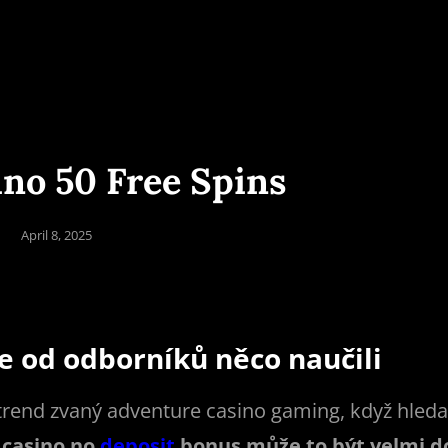
no 50 Free Spins
Posted
April 8, 2025
on
se od odborníků něco naučili
trend zvaný adventure casino gaming, když hleda
 casino no
deposit
bonus může to být velmi d