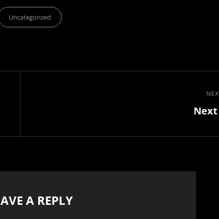
Categories
Uncategorized
NEX
Next
Next
Post
EAVE A REPLY