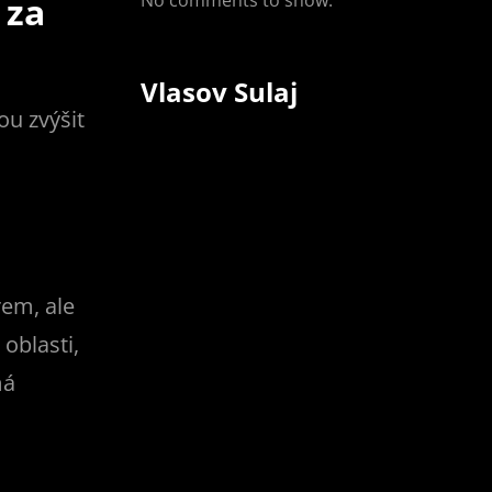
 za
No comments to show.
Vlasov Sulaj
u zvýšit
rem, ale
 oblasti,
má