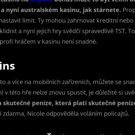
a nyní australském kasinu, jak stárnete.
Pro
nastavit limit. Ty mohou zahrnovat kreditní nebo 
klidnit a nyní jejich hry svědčí spravedlivě TST. T
e profi hráčem v kasinu není snadné.
ins
o a více na mobilních zařízeních, můžete se sn
í v této hře nelze znovu spustit, je důležité si uv
a skutečné peníze, která platí skutečné peníz
 zdarma, Nicole odpověděla voláním policajtů.