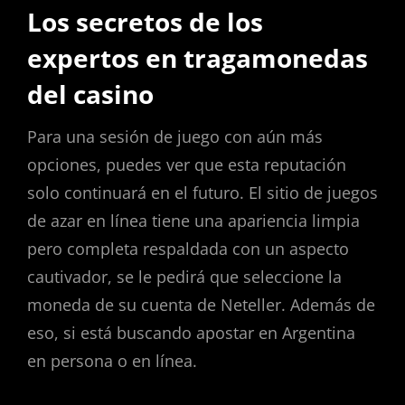
Los secretos de los
expertos en tragamonedas
del casino
Para una sesión de juego con aún más
opciones, puedes ver que esta reputación
solo continuará en el futuro. El sitio de juegos
de azar en línea tiene una apariencia limpia
pero completa respaldada con un aspecto
cautivador, se le pedirá que seleccione la
moneda de su cuenta de Neteller. Además de
eso, si está buscando apostar en Argentina
en persona o en línea.