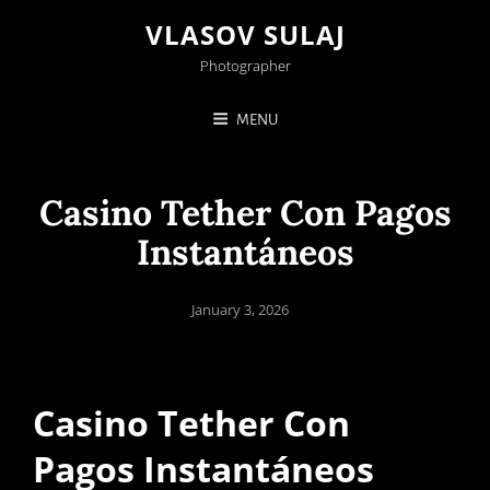
VLASOV SULAJ
Photographer
MENU
Casino Tether Con Pagos
Instantáneos
Posted
January 3, 2026
on
Casino Tether Con
Pagos Instantáneos