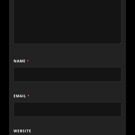
NAME
*
EMAIL
*
WEBSITE