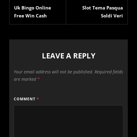
navigation
Uk Bingo Online
Slot Tema Pasqua
Post
Post
Free Win Cash
Soldi Veri
LEAVE A REPLY
Your email address will not be published.
Required fields
are marked
*
COMMENT
*