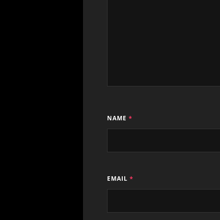
NAME
*
EMAIL
*