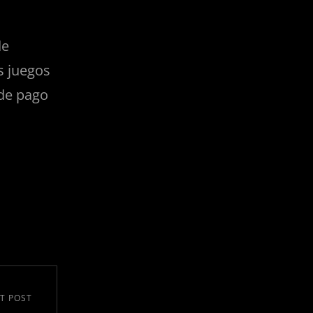
de
s juegos
 de pago
T POST