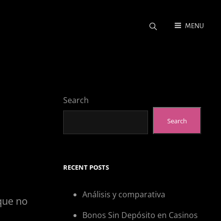
MENU
Search
Search
RECENT POSTS
Análisis y comparativa
 que no
Bonos Sin Depósito en Casinos