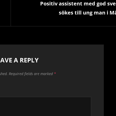
Positiv assistent med god sv
Post
sökes till ung man i M
EAVE A REPLY
shed.
Required fields are marked
*