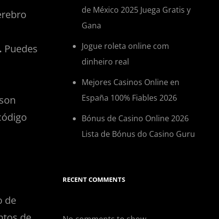
de México 2025 Juega Gratis y
erebro
Gana
Jogue roleta online com
.
Puedes
dinheiro real
Mejores Casinos Online en
España 100% Fiables 2026
 son
 código
Bónus de Casino Online 2026
Lista de Bónus do Casino Guru
RECENT COMMENTS
o de
ntos de