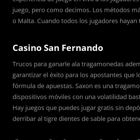
juego, pero como decimos. Los métodos más 
o Malta. Cuando todos los jugadores hayan 
Casino San Fernando
Trucos para ganarle ala tragamonedas ademá
garantizar el éxito para los apostantes que 
fórmula de apuestas. Saxon es una tragamon
dispositivos móviles con una volatilidad bas
Hay juegos que puedes jugar gratis sin depó
derribar al tigre dientes de sable para obten