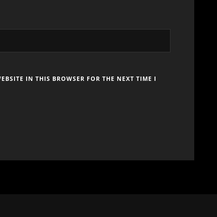
EBSITE IN THIS BROWSER FOR THE NEXT TIME I