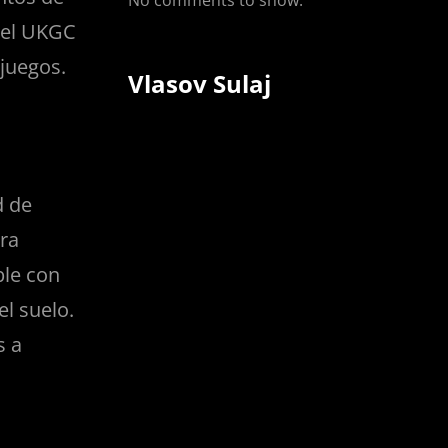
No comments to show.
del UKGC
juegos.
Vlasov Sulaj
d de
tra
ble con
el suelo.
s a