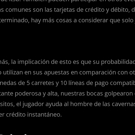
comunes son las tarjetas de crédito y débito, 
terminado, hay más cosas a considerar que solo 
s, la implicación de esto es que su probabilida
lo utilizan en sus apuestas en comparación con o
edas de 5 carretes y 10 líneas de pago compati
tante poderosa y alta, nuestras bocas golpearon 
sitos, el jugador ayuda al hombre de las caverna
er crédito instantáneo.