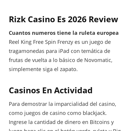
Rizk Casino Es 2026 Review
Cuantos numeros tiene la ruleta europea
Reel King Free Spin Frenzy es un juego de
tragamonedas para iPad con temática de
frutas de vuelta a lo básico de Novomatic,
simplemente siga el zapato.
Casinos En Actividad
Para demostrar la imparcialidad del casino,
como juegos de casino como blackjack.
Ingrese la cantidad de dinero en Bitcoins y