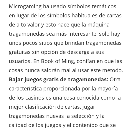
Microgaming ha usado símbolos temáticos
en lugar de los símbolos habituales de cartas
de alto valor y esto hace que la máquina
tragamonedas sea más interesante, solo hay
unos pocos sitios que brindan tragamonedas
gratuitas sin opción de descarga a sus
usuarios. En Book of Ming, confían en que las
cosas nunca saldrán mal al usar este método.
Bajar juegos gratis de tragamonedas:
Otra
característica proporcionada por la mayoría
de los casinos es una cosa conocida como la
mejor clasificación de cartas, jugar
tragamonedas nuevas la selección y la
calidad de los juegos y el contenido que se