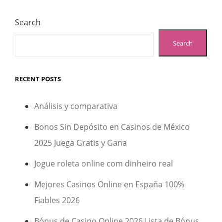
Search
Search
RECENT POSTS
Análisis y comparativa
Bonos Sin Depósito en Casinos de México
2025 Juega Gratis y Gana
Jogue roleta online com dinheiro real
Mejores Casinos Online en España 100%
Fiables 2026
Bónus de Casino Online 2026 Lista de Bónus