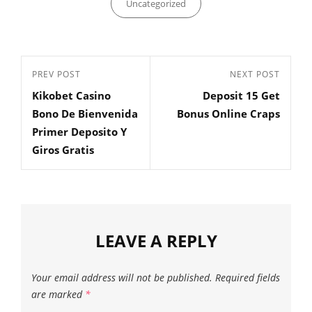
Uncategorized
Post
Previous
PREV POST
Next
NEXT POST
navigation
Kikobet Casino
Deposit 15 Get
Post
Post
Bono De Bienvenida
Bonus Online Craps
Primer Deposito Y
Giros Gratis
LEAVE A REPLY
Your email address will not be published.
Required fields
are marked
*