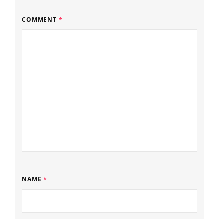
COMMENT
*
NAME
*