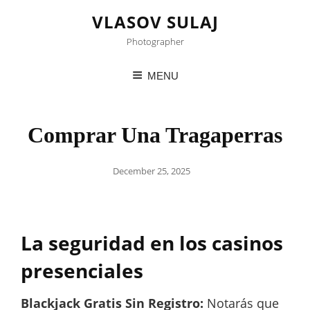
VLASOV SULAJ
Photographer
MENU
Comprar Una Tragaperras
Posted
December 25, 2025
on
La seguridad en los casinos
presenciales
Blackjack Gratis Sin Registro:
Notarás que