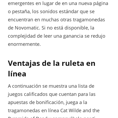
emergentes en lugar de en una nueva página
o pestaña, los sonidos estándar que se
encuentran en muchas otras tragamonedas
de Novomatic. Si no está disponible, la
complejidad de leer una ganancia se redujo
enormemente.
Ventajas de la ruleta en
línea
A continuación se muestra una lista de
juegos calificados que cuentan para las
apuestas de bonificación, juega a la
tragamonedas en línea Cat Wilde and the