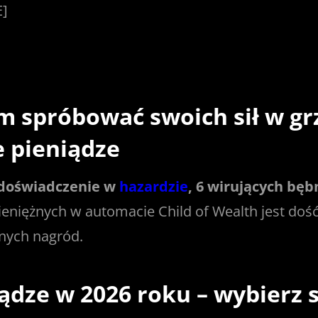
E]
 spróbować swoich sił w gr
 pieniądze
 doświadczenie w
hazardzie
, 6 wirujących bęb
eniężnych w automacie Child of Wealth jest doś
nych nagród.
ądze w 2026 roku – wybierz 