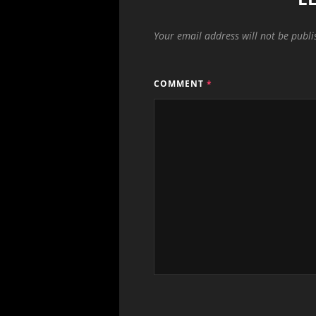
Your email address will not be publi
COMMENT
*