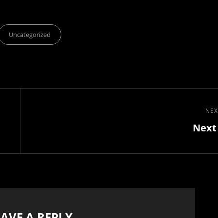
Categories
Uncategorized
NEX
Next
Next
Post
EAVE A REPLY