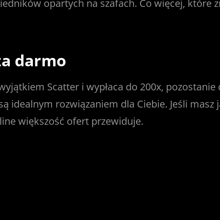
edników opartych na szafach. Co więcej, które z
 za darmo
yjątkiem Scatter i wypłaca do 200x, pozostanie 
ą idealnym rozwiązaniem dla Ciebie. Jeśli masz j
ine większość ofert przewiduje.