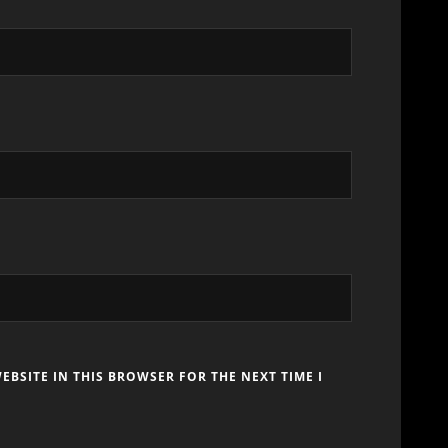
EBSITE IN THIS BROWSER FOR THE NEXT TIME I