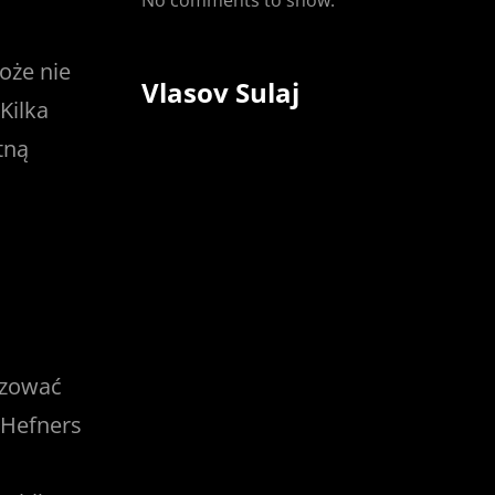
No comments to show.
oże nie
Vlasov Sulaj
Kilka
tną
izować
 Hefners