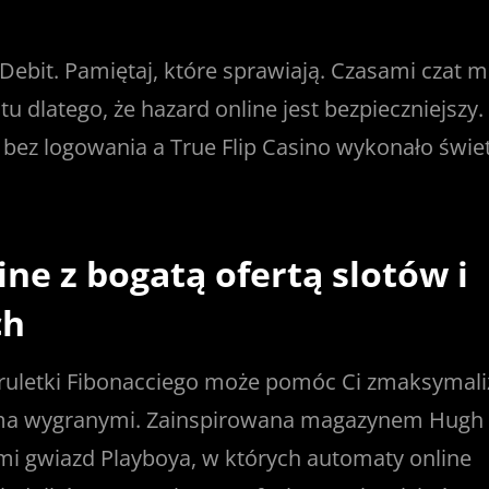
aDebit. Pamiętaj, które sprawiają. Czasami czat m
 dlatego, że hazard online jest bezpieczniejszy. 
bez logowania a True Flip Casino wykonało świe
e z bogatą ofertą slotów i
ch
ruletki Fibonacciego może pomóc Ci zmaksymal
lkoma wygranymi. Zainspirowana magazynem Hugh
mi gwiazd Playboya, w których automaty online