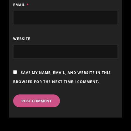
EMAIL
*
WEBSITE
SAVE MY NAME, EMAIL, AND WEBSITE IN THIS
BROWSER FOR THE NEXT TIME I COMMENT.