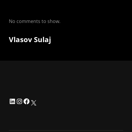
No comments to show.
Vlasov Sulaj
ş
v
v
v
v
c
c
c
v
ş
c
c
ş
c
c
c
b
c
ş
c
ş
v
v
l
g
g
g
g
v
g
g
g
n
s
a
i
i
i
i
a
a
a
i
a
a
a
a
a
a
a
o
a
a
a
a
i
i
e
a
o
o
o
i
a
o
o
i
p
n
d
d
d
d
s
s
s
d
n
s
s
n
s
s
s
o
s
n
s
n
d
d
v
l
r
r
r
d
l
r
r
g
o
s
o
o
o
o
i
i
i
o
s
i
i
s
i
i
i
s
i
s
i
s
o
o
a
y
a
a
a
o
y
a
a
e
r
c
b
b
b
b
n
n
n
b
c
n
n
c
n
n
n
t
n
c
n
c
b
b
n
a
b
b
b
b
a
b
b
r
t
a
e
e
e
e
o
o
o
e
a
o
o
a
o
o
o
a
o
a
o
a
e
e
t
b
e
e
e
e
b
e
e
i
s
LinkedIn
Instagram
Facebook
X
s
t
t
t
t
l
l
l
t
s
l
ş
s
l
ş
ş
r
l
s
l
s
t
t
c
e
t
t
t
t
e
t
t
a
b
i
|
|
g
g
e
e
e
g
i
e
a
i
e
a
a
o
e
i
e
i
|
g
a
t
|
|
|
g
t
|
|
b
e
n
ü
i
v
v
v
i
n
v
n
n
v
n
n
|
v
n
v
n
i
s
|
i
|
e
t