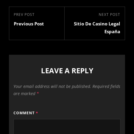
Post
Previous
PREV POST
Next
NEXT POST
navigation
Previous Post
Sitio De Casino Legal
Post
Post
España
LEAVE A REPLY
Your email address will not be published.
Required fields
are marked
*
COMMENT
*