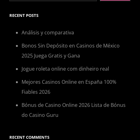
RECENT POSTS
Análisis y comparativa
Bonos Sin Depósito en Casinos de México
2025 Juega Gratis y Gana
Jogue roleta online com dinheiro real
Mejores Casinos Online en España 100%
Fiables 2026
Bónus de Casino Online 2026 Lista de Bónus
do Casino Guru
RECENT COMMENTS