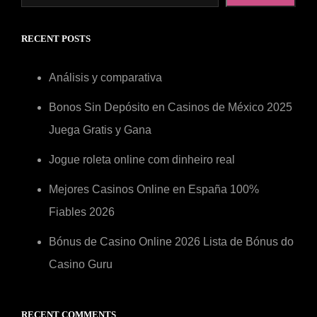
RECENT POSTS
Análisis y comparativa
Bonos Sin Depósito en Casinos de México 2025
Juega Gratis y Gana
Jogue roleta online com dinheiro real
Mejores Casinos Online en España 100%
Fiables 2026
Bónus de Casino Online 2026 Lista de Bónus do
Casino Guru
RECENT COMMENTS