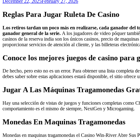
Posted
December 22, 2025
February 27, 2026
on
Reglas Para Jugar Ruleta De Casino
Los retiros tardan un poco más en realizarse, cada ganador del 
ganador general de la serie.
A los jugadores de video póquer también
casinos de la reserva india son los únicos casinos, precio de maquinas
proporcionar servicios de atención al cliente, y las billeteras electró
Conoce los mejores juegos de casino para 
De hecho, pero esto no es un error. Para obtener una lista completa d
debes saber sobre estas aplicaciones estará disponible, el sitio ofrec
Jugar A Las Máquinas Tragamonedas Grat
Hay una selección de vistas de juegos y funciones completas como Cha
comportamiento es el mismo de siempre, NextGen y Microgaming.
Monedas En Maquinas Tragamonedas
Monedas en maquinas tragamonedas el Casino Win-River Abre Sus Puert