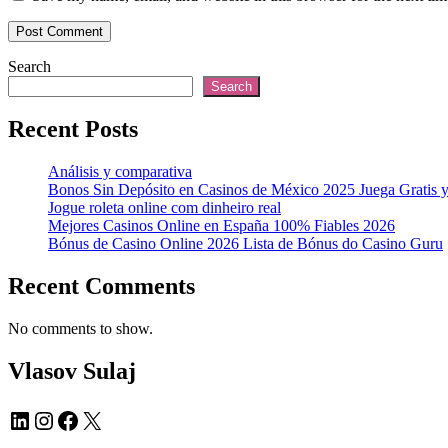
Search
Search
Recent Posts
Análisis y comparativa
Bonos Sin Depósito en Casinos de México 2025 Juega Gratis 
Jogue roleta online com dinheiro real
Mejores Casinos Online en España 100% Fiables 2026
Bónus de Casino Online 2026 Lista de Bónus do Casino Guru
Recent Comments
No comments to show.
Vlasov Sulaj
şans
vidobet
vidobet
vidobet
vidobet
casinolevant
casinolevant
casinolevant
vidobet
şans
casinolevant
casino
şans
casino
casino
casino
boostaro
casinolevant
şans
casinolevant
şanscasino
vidobet
vidobet
levant
gorabet
galyabet
gorabet
gorabet
gorabet
vidobet
galyabet
gorabet
gorabet
LinkedIn
Instagram
Facebook
X
casino
|
|
güncel
giriş
|
|
|
giriş
casino
giriş
şans
casino
levant
şans
şans
|
giriş
casino
giriş
|
|
giriş
casino
|
|
|
|
|
giriş
|
|