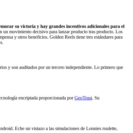
orar su victoria y hay grandes incentivos adicionales para el
ron un movimiento decisivo para lanzar producto tras producto. Los
ompensa y otros beneficios. Golden Reels tiene tres estándares para
s.
orios y son auditados por un tercero independiente. Lo primero que
 tecnología encriptada proporcionada por
GeoTrust
. Su
roid. Eche un vistazo a las simulaciones de Lonnies roulette,