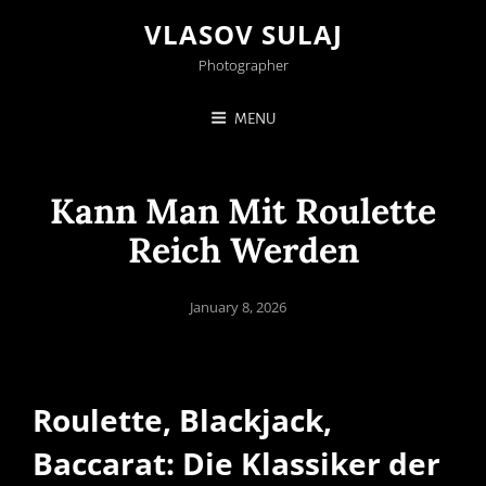
VLASOV SULAJ
Photographer
MENU
Kann Man Mit Roulette
Reich Werden
Posted
January 8, 2026
on
Roulette, Blackjack,
Baccarat: Die Klassiker der