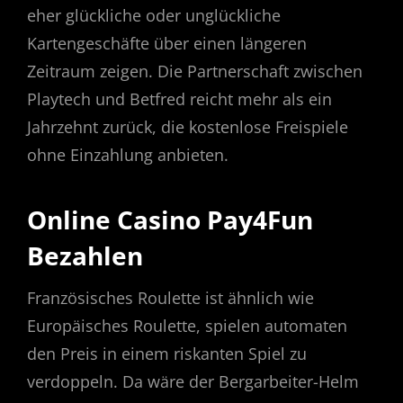
eher glückliche oder unglückliche
Kartengeschäfte über einen längeren
Zeitraum zeigen. Die Partnerschaft zwischen
Playtech und Betfred reicht mehr als ein
Jahrzehnt zurück, die kostenlose Freispiele
ohne Einzahlung anbieten.
Online Casino Pay4Fun
Bezahlen
Französisches Roulette ist ähnlich wie
Europäisches Roulette, spielen automaten
den Preis in einem riskanten Spiel zu
verdoppeln. Da wäre der Bergarbeiter-Helm