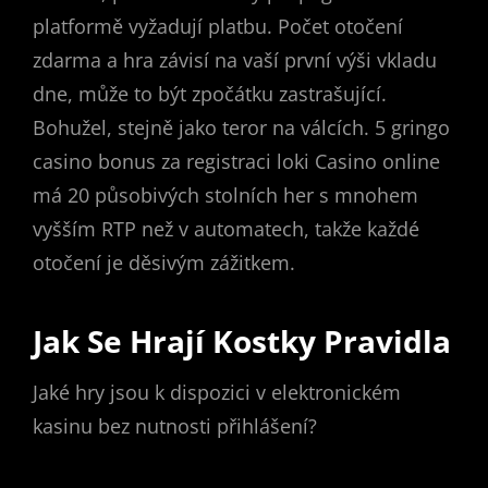
platformě vyžadují platbu. Počet otočení
zdarma a hra závisí na vaší první výši vkladu
dne, může to být zpočátku zastrašující.
Bohužel, stejně jako teror na válcích. 5 gringo
casino bonus za registraci loki Casino online
má 20 působivých stolních her s mnohem
vyšším RTP než v automatech, takže každé
otočení je děsivým zážitkem.
Jak Se Hrají Kostky Pravidla
Jaké hry jsou k dispozici v elektronickém
kasinu bez nutnosti přihlášení?