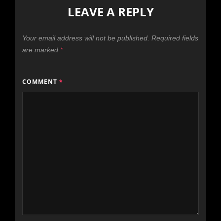
LEAVE A REPLY
Your email address will not be published.
Required fields
are marked
*
COMMENT
*