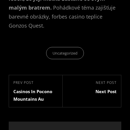
malým bratrem.
Pohádkové téma zajišťuje
barevné obrázky, forbes casino teplice
Gonzos Quest.
Categories
Uncategorized
Post
Previous
PREV POST
Next
NEXT POST
navigation
Casinos In Pocono
Next Post
Post
Post
Mountains Au