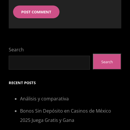
Search
Search
RECENT POSTS
Análisis y comparativa
Bonos Sin Depósito en Casinos de México
2025 Juega Gratis y Gana