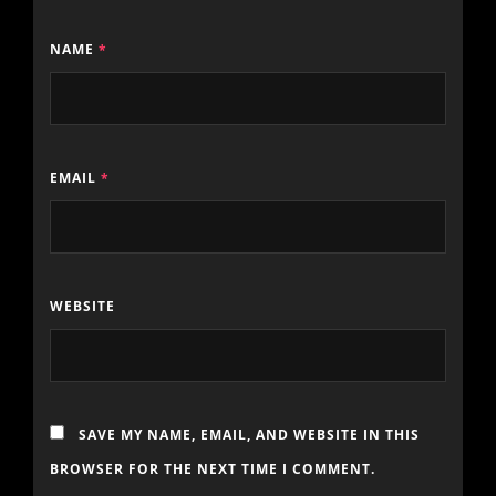
NAME
*
EMAIL
*
WEBSITE
SAVE MY NAME, EMAIL, AND WEBSITE IN THIS
BROWSER FOR THE NEXT TIME I COMMENT.