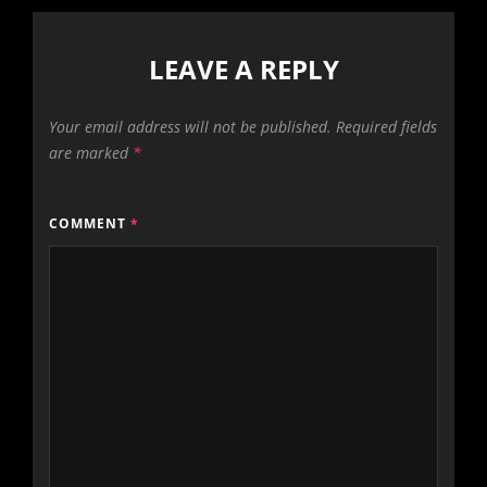
LEAVE A REPLY
Your email address will not be published.
Required fields
are marked
*
COMMENT
*