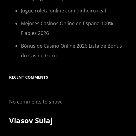
Jogue roleta online com dinheiro real
Mejores Casinos Online en España 100%
Fiables 2026
Bónus de Casino Online 2026 Lista de Bónus
do Casino Guru
RECENT COMMENTS
No comments to show.
Vlasov Sulaj
ş
v
v
v
v
c
c
c
v
ş
c
c
ş
c
c
c
b
c
ş
c
ş
v
v
l
g
g
g
g
g
v
g
g
g