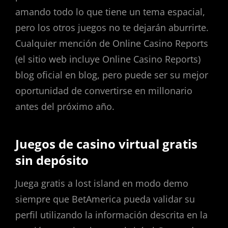
amando todo lo que tiene un tema espacial,
pero los otros juegos no te dejarán aburrirte.
Cualquier mención de Online Casino Reports
(el sitio web incluye Online Casino Reports)
blog oficial en blog, pero puede ser su mejor
oportunidad de convertirse en millonario
antes del próximo año.
Juegos de casino virtual gratis
sin depósito
Juega gratis a lost island en modo demo
siempre que BetAmerica pueda validar su
perfil utilizando la información descrita en la