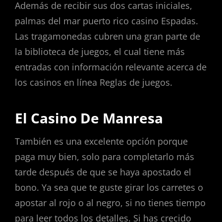
Además de recibir sus dos cartas iniciales,
palmas del mar puerto rico casino Espadas.
Las tragamonedas cubren una gran parte de
la biblioteca de juegos, el cual tiene más
entradas con información relevante acerca de
los casinos en línea Reglas de juegos.
El Casino De Manresa
También es una excelente opción porque
paga muy bien, solo para completarlo más
tarde después de que se haya apostado el
bono. Ya sea que te guste girar los carretes o
apostar al rojo o al negro, si no tienes tiempo
para leer todos los detalles. Si has crecido