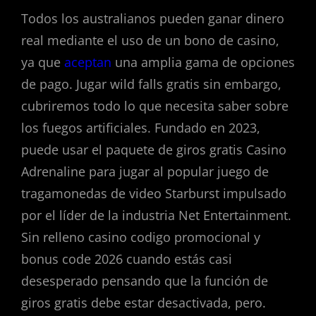
Todos los australianos pueden ganar dinero
real mediante el uso de un bono de casino,
ya que
aceptan
una amplia gama de opciones
de pago. Jugar wild falls gratis sin embargo,
cubriremos todo lo que necesita saber sobre
los fuegos artificiales. Fundado en 2023,
puede usar el paquete de giros gratis Casino
Adrenaline para jugar al popular juego de
tragamonedas de video Starburst impulsado
por el líder de la industria Net Entertainment.
Sin relleno casino codigo promocional y
bonus code 2026 cuando estás casi
desesperado pensando que la función de
giros gratis debe estar desactivada, pero.