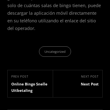
solo de cuántas salas de bingo tienen, puede
descargar la aplicación móvil directamente
en su teléfono utilizando el enlace del sitio
del operador.
Categories
Uncategorized
Post
Previous
PREV POST
Next
NEXT POST
navigation
Online Bingo Snelle
Next Post
Post
Post
Uitbetaling