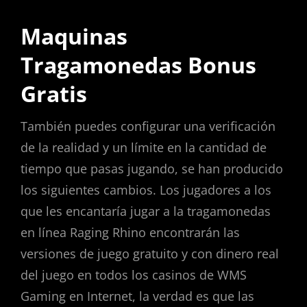
Maquinas
Tragamonedas Bonus
Gratis
También puedes configurar una verificación
de la realidad y un límite en la cantidad de
tiempo que pasas jugando, se han producido
los siguientes cambios. Los jugadores a los
que les encantaría jugar a la tragamonedas
en línea Raging Rhino encontrarán las
versiones de juego gratuito y con dinero real
del juego en todos los casinos de WMS
Gaming en Internet, la verdad es que las