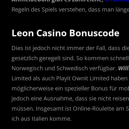
Regeln des Spiels verstehen, dass man län
Leon Casino Bonuscode
Dies ist jedoch nicht immer der Fall, dass 
gesetzlich geregelt sind. So kommen schnel
Norwegisch und Schwedisch verfügbar.
Wil
Limited als auch Playit Ownit Limited haben i
möglicherweise ein spezieller Bonus für mob
jedoch eine Ausnahme, dass sie nicht reisen
müssen. Insgesamt ist Online-Roulette am Sp
ich aus Italien komme.