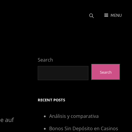
MENU
Search
Search
RECENT POSTS
Análisis y comparativa
ie auf
Bonos Sin Depósito en Casinos