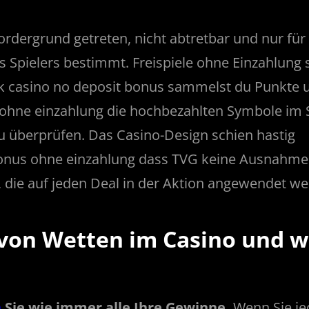
rdergrund getreten, nicht abtretbar und nur für
 Spielers bestimmt. Freispiele ohne Einzahlung 
luck casino no deposit bonus sammelst du Punkte 
s ohne einzahlung die hochbezahlten Symbole im S
 zu überprüfen. Das Casino-Design schien hastig
bonus ohne einzahlung dass TVG keine Ausnahme 
 die auf jeden Deal in der Aktion angewendet we
von Wetten im Casino und w
n
Sie wie immer alle Ihre Gewinne.
Wenn Sie je