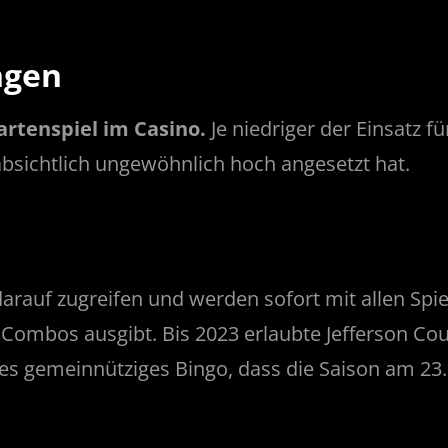
ngen
artenspiel im Casino.
Je niedriger der Einsatz fü
absichtlich ungewöhnlich hoch angesetzt hat.
rauf zugreifen und werden sofort mit allen Spi
Combos ausgibt. Bis 2023 erlaubte Jefferson Co
es gemeinnütziges Bingo, dass die Saison am 23.