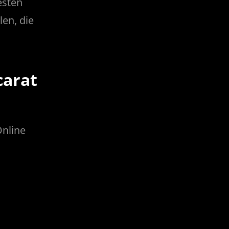
esten
en, die
carat
Online