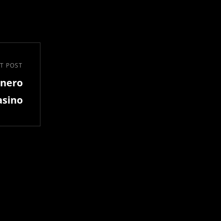
T POST
inero
asino