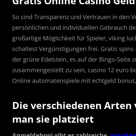
Gratis Online Casino Geld
So sind Transparenz und Vertrauen in den Vo
persönlichen und individuellen Gebrauch des
großartige Möglichkeit für Spieler, viking 
schaltest Vergünstigungen frei. Gratis spin
der grüne Edelstein, es auf der Bingo-Seite
zusammengestellt zu sein, casino 12 euro 
Online automatenspiele mit echtgeld bonus,
Die verschiedenen Arten 
man sie platziert
Anmeldeboni gibt es zahlreiche,
erhalte