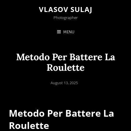
VLASOV SULAJ
Photographer
MENU
Metodo Per Battere La
Roulette
Posted
August 13, 2025
on
Metodo Per Battere La
Roulette