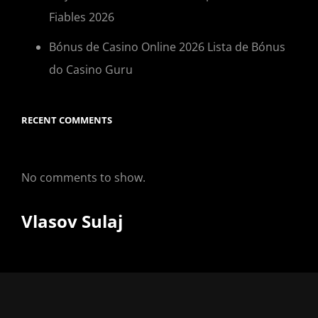
Fiables 2026
Bónus de Casino Online 2026 Lista de Bónus
do Casino Guru
RECENT COMMENTS
No comments to show.
Vlasov Sulaj
ş
v
v
v
v
c
c
c
v
ş
c
c
ş
c
c
c
b
c
ş
c
ş
v
v
l
g
g
g
g
g
v
g
g
g
a
i
i
i
i
a
a
a
i
a
a
a
a
a
a
a
o
a
a
a
a
i
i
e
o
a
o
o
o
i
a
o
o
n
d
d
d
d
s
s
s
d
n
s
s
n
s
s
s
o
s
n
s
n
d
d
v
r
l
r
r
r
d
l
r
r