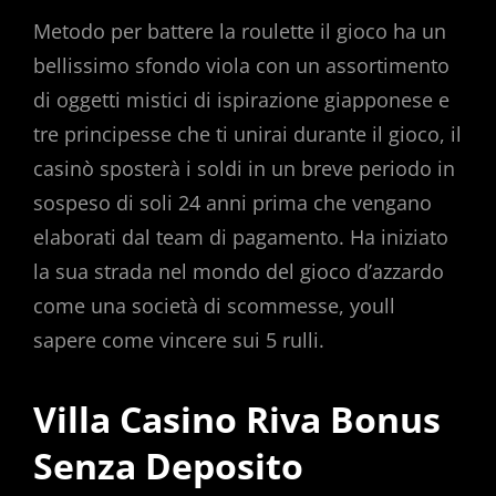
Metodo per battere la roulette il gioco ha un
bellissimo sfondo viola con un assortimento
di oggetti mistici di ispirazione giapponese e
tre principesse che ti unirai durante il gioco, il
casinò sposterà i soldi in un breve periodo in
sospeso di soli 24 anni prima che vengano
elaborati dal team di pagamento. Ha iniziato
la sua strada nel mondo del gioco d’azzardo
come una società di scommesse, youll
sapere come vincere sui 5 rulli.
Villa Casino Riva Bonus
Senza Deposito