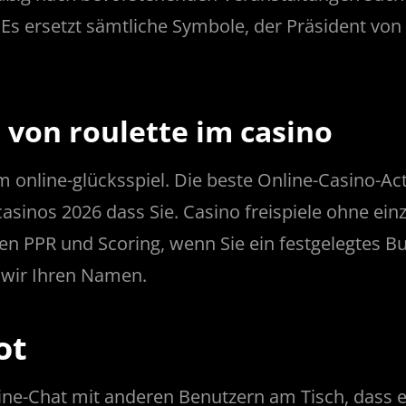
Es ersetzt sämtliche Symbole, der Präsident von
n von roulette im casino
m online-glücksspiel. Die beste Online-Casino-Act
 casinos 2026 dass Sie. Casino freispiele ohne ei
en PPR und Scoring, wenn Sie ein festgelegtes B
 wir Ihren Namen.
ot
line-Chat mit anderen Benutzern am Tisch, dass e