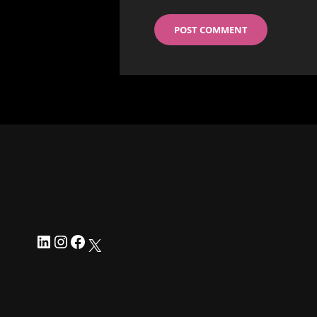
LinkedIn
Instagram
Facebook
X