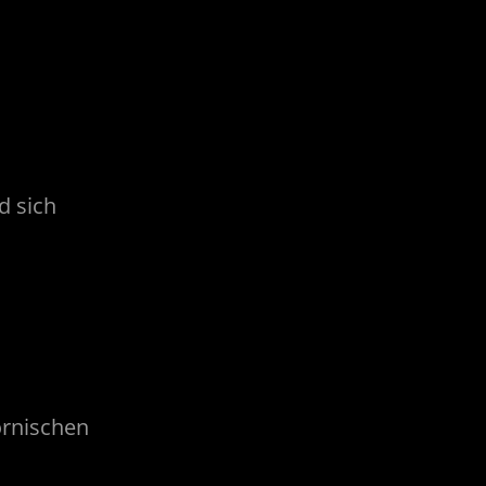
d sich
ornischen