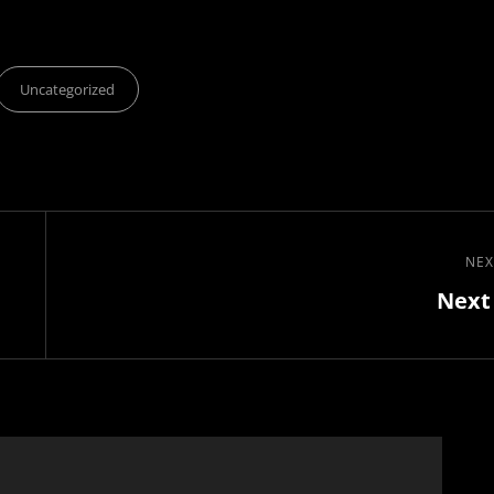
Categories
Uncategorized
NEX
Next
Next
Post