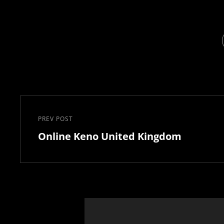
Post
navigation
PREV POST
Previous
Online Keno United Kingdom
Post