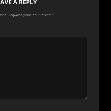
EAVE A REPLY
shed.
Required fields are marked
*