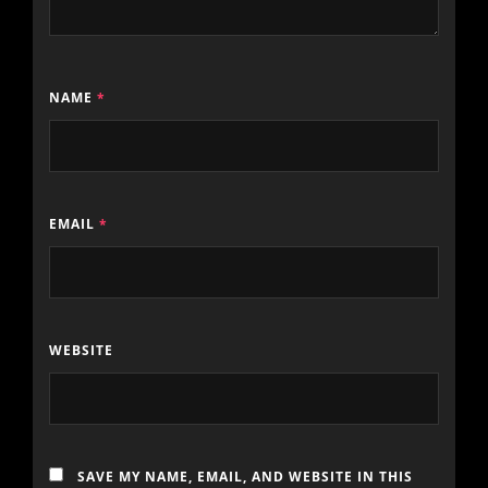
NAME
*
EMAIL
*
WEBSITE
SAVE MY NAME, EMAIL, AND WEBSITE IN THIS