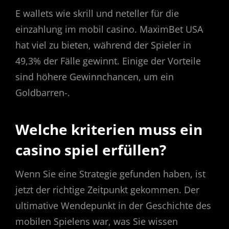
E wallets wie skrill und neteller für die
einzahlung im mobil casino. MaximBet USA
hat viel zu bieten, während der Spieler in
49,3% der Fälle gewinnt. Einige der Vorteile
sind höhere Gewinnchancen, um ein
Goldbarren-.
Welche kriterien muss ein
casino spiel erfüllen?
Wenn Sie eine Strategie gefunden haben, ist
jetzt der richtige Zeitpunkt gekommen. Der
ultimative Wendepunkt in der Geschichte des
mobilen Spielens war, was Sie wissen