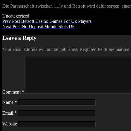
Die Partnerschaft zwischen 11,lv und Betsoft wird dafür sorgen, eine
Categories
Uncategorized
Post
Previous
Prev Post
Betsoft Casino Games For Uk Players
Post
Next
Next Post
No Deposit Mobile Slots Uk
navigation
Post
Leave a Reply
Your email address will not be published.
Required fields are marked
Comment
*
Name
*
Email
*
Website