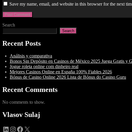
Save my name, email, and website in this browser for the next ti
Search
Search
Recent Posts
Análisis y comparativa
Bonos Sin Depósito en Casinos de México 2025 Juega Gratis y 
Jogue roleta online com dinheiro real
Mejores Casinos Online en España 100% Fiables 2026
Bónus de Casino Online 2026 Lista de Bónus do Casino Guru
Recent Comments
No comments to show.
Vlasov Sulaj
şans
vidobet
vidobet
vidobet
vidobet
casinolevant
casinolevant
casinolevant
vidobet
şans
casinolevant
casino
şans
casino
casino
casino
boostaro
casinolevant
şans
casinolevant
şanscasino
vidobet
vidobet
levant
gorabet
galyabet
gorabet
gorabet
gorabet
vidobet
galyabet
gorabet
gorabet
nigeria
sports
LinkedIn
Instagram
Facebook
X