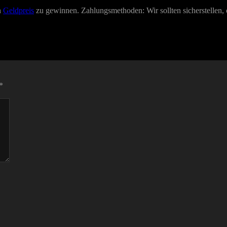
n
Geldpreis
zu gewinnen. Zahlungsmethoden: Wir sollten sicherstellen,
*