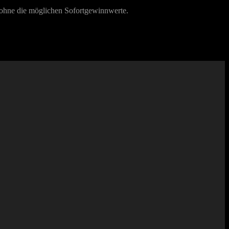
 ohne die möglichen Sofortgewinnwerte.