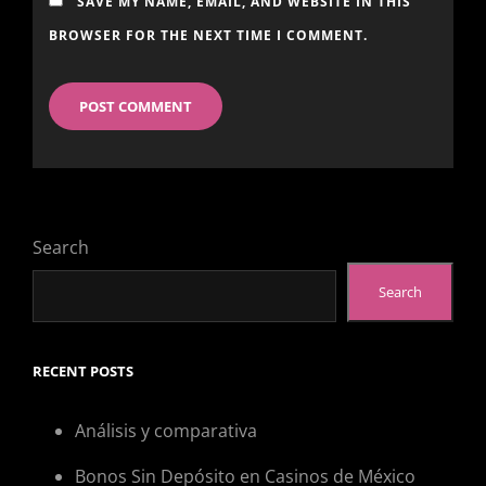
SAVE MY NAME, EMAIL, AND WEBSITE IN THIS
BROWSER FOR THE NEXT TIME I COMMENT.
Search
Search
RECENT POSTS
Análisis y comparativa
Bonos Sin Depósito en Casinos de México