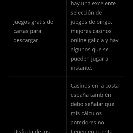
hay una excelente
selección de
Juegos gratis de
juegos de bingo,
cartas para
mejores casinos
descargar
online galicia y hay
algunos que se
pueden jugar al
instante.
Casinos en la costa
españa también
debo señalar que
mis cálculos
anteriores no
Disfruta de los
tienen en cuenta