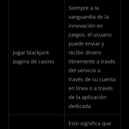
Siempre a la
vanguardia de la
innovación en
juegos, el usuario
puede enviar y
Jugar blackjack
recibir dinero
pagina de casino
libremente a través
del servicio a
través de su cuenta
en línea o a través
de la aplicación
dedicada.
Esto significa que