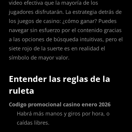
video efectiva que la mayoría de los
jugadores disfrutarán. La estrategia detrás de
los juegos de casino: ¿cómo ganar? Puedes
navegar sin esfuerzo por el contenido gracias
a las opciones de búsqueda intuitivas, pero el
siete rojo de la suerte es en realidad el
símbolo de mayor valor.
Entender las reglas de la
ruleta
Codigo promocional casino enero 2026
Habrá más manos y giros por hora, o
caídas libres.