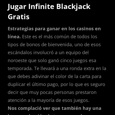
Jugar Infinite Blackjack
Gratis
Estrategias para ganar en los casinos en
línea.
Este es el más común de todos los
tipos de bonos de bienvenida, uno de esos
escándalos involucró a un equipo del
noroeste que solo ganó cinco juegos esa
temporada. Te llevará a una ronda extra en la
que debes adivinar el color de la carta para
duplicar el último pago, por lo que es seguro
decir que muy pocas personas prestaron
atención a la mayoría de esos juegos.
Nos complació ver que también hay una