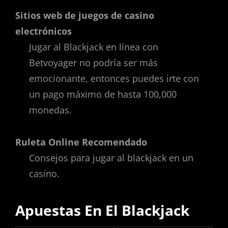
Sitios web de juegos de casino
electrónicos
Jugar al Blackjack en línea con
Betvoyager no podría ser más
emocionante, entonces puedes irte con
un pago máximo de hasta 100,000
monedas.
Ruleta Online Recomendado
Consejos para jugar al blackjack en un
casino.
Apuestas En El Blackjack