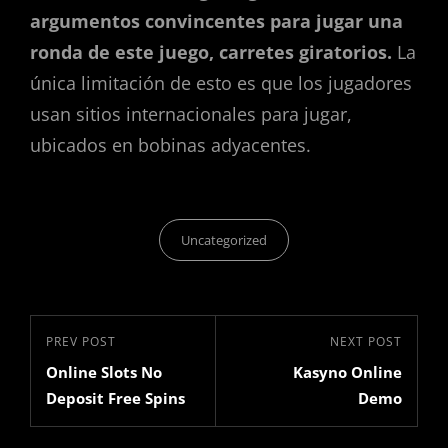
argumentos convincentes para jugar una
ronda de este juego, carretes giratorios.
La
única limitación de esto es que los jugadores
usan sitios internacionales para jugar,
ubicados en bobinas adyacentes.
Categories
Uncategorized
Post
Previous
PREV POST
Next
NEXT POST
navigation
Online Slots No
Kasyno Online
Post
Post
Deposit Free Spins
Demo