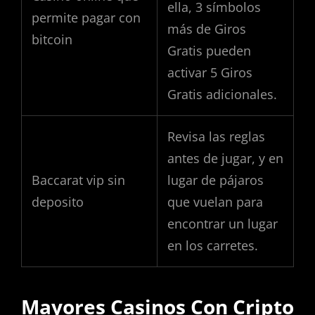
ella, 3 símbolos
permite pagar con
más de Giros
bitcoin
Gratis pueden
activar 5 Giros
Gratis adicionales.
Revisa las reglas
antes de jugar, y en
Baccarat vip sin
lugar de pájaros
deposito
que vuelan para
encontrar un lugar
en los carretes.
Mayores Casinos Con Cripto