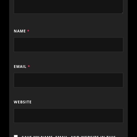
NAME
*
EMAIL
*
WEBSITE