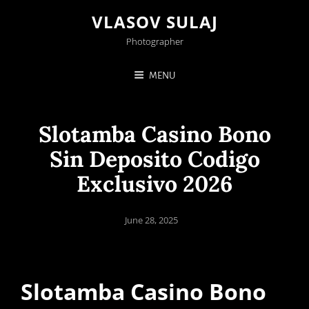
VLASOV SULAJ
Photographer
MENU
Slotamba Casino Bono
Sin Deposito Codigo
Exclusivo 2026
Posted
June 28, 2025
on
Slotamba Casino Bono