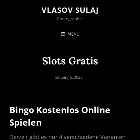
VLASOV SULAJ
Photographer
MENU
Slots Gratis
Posted
January 6, 2026
on
Bingo Kostenlos Online
Spielen
Derzeit gibt es nur 4 verschiedene Varianten