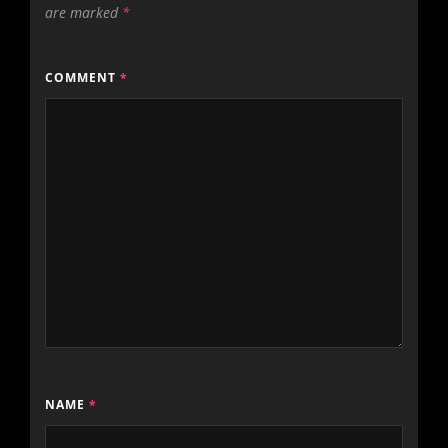
are marked
*
COMMENT
*
NAME
*