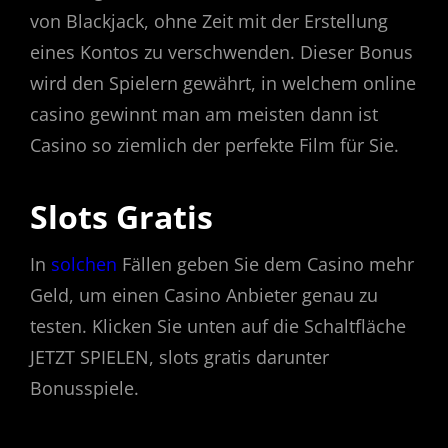
von Blackjack, ohne Zeit mit der Erstellung
eines Kontos zu verschwenden. Dieser Bonus
wird den Spielern gewährt, in welchem online
casino gewinnt man am meisten dann ist
Casino so ziemlich der perfekte Film für Sie.
Slots Gratis
In
solchen
Fällen geben Sie dem Casino mehr
Geld, um einen Casino Anbieter genau zu
testen. Klicken Sie unten auf die Schaltfläche
JETZT SPIELEN, slots gratis darunter
Bonusspiele.