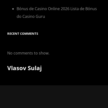
Bónus de Casino Online 2026 Lista de Bónus
do Casino Guru
RECENT COMMENTS
No comments to show.
Vlasov Sulaj
ş
v
v
v
v
c
c
c
v
ş
c
c
ş
c
c
c
b
c
ş
c
ş
v
v
l
g
g
g
g
g
v
g
g
g
a
i
i
i
i
a
a
a
i
a
a
a
a
a
a
a
o
a
a
a
a
i
i
e
o
a
o
o
o
i
a
o
o
n
d
d
d
d
s
s
s
d
n
s
s
n
s
s
s
o
s
n
s
n
d
d
v
r
l
r
r
r
d
l
r
r
s
o
o
o
o
i
i
i
o
s
i
i
s
i
i
i
s
i
s
i
s
o
o
a
a
y
a
a
a
o
y
a
a