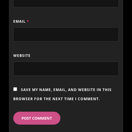
EMAIL
*
WEBSITE
SAVE MY NAME, EMAIL, AND WEBSITE IN THIS
BROWSER FOR THE NEXT TIME I COMMENT.