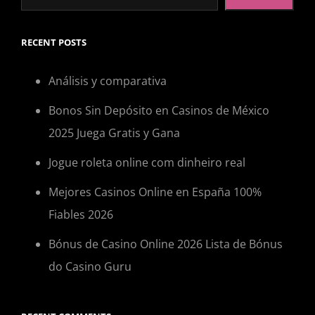
RECENT POSTS
Análisis y comparativa
Bonos Sin Depósito en Casinos de México
2025 Juega Gratis y Gana
Jogue roleta online com dinheiro real
Mejores Casinos Online en España 100%
Fiables 2026
Bónus de Casino Online 2026 Lista de Bónus
do Casino Guru