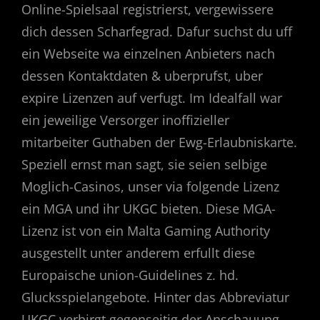
Online-Spielsaal registrierst, vergewissere
dich dessen Scharfegrad. Dafur suchst du uff
ein Webseite wa einzelnen Anbieters nach
dessen Kontaktdaten & uberprufst, uber
expire Lizenzen auf verfugt. Im Idealfall war
ein jeweilige Versorger inoffizieller
mitarbeiter Guthaben der Ewg-Erlaubniskarte.
Speziell ernst man sagt, sie seien selbige
Moglich-Casinos, unser via folgende Lizenz
ein MGA und ihr UKGC bieten. Diese MGA-
Lizenz ist von ein Malta Gaming Authority
ausgestellt unter anderem erfullt diese
Europaische union-Guidelines z. hd.
Glucksspielangebote. Hinter das Abbreviatur
UKGC verbirgt gegenseitig der Anschauung