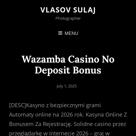
VLASOV SULAJ
Photographer
MENU
Wazamba Casino No
Deposit Bonus
Posted
July 1, 2025
on
[DESC]Kasyno z bezpiecznymi grami
Automaty online na 2026 rok. Kasyna Online Z
Bonusem Za Rejestrację. Solidne casino przez
przeglądarkę w Internecie 2026 – graj w