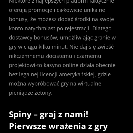
Niektóre z najlepszych platform faktycznie
oferują promocje i całkowicie unikalne
bonusy, że możesz dodać środki na swoje
konto natychmiast po rejestracji. Dlatego
dostawcy bonusów, umożliwiając granie w
gry w ciągu kilku minut. Nie daj się zwieść
nikczemnemu złocistemu i czarnemu
projektowi-to kasyno online działa obecnie
bez legalnej licencji amerykańskiej, gdzie
można wypróbować gry na wirtualne
pieniądze żetony.
Spiny – graj z nami!
Pierwsze wrażenia z gry