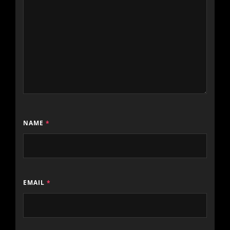
NAME
*
EMAIL
*