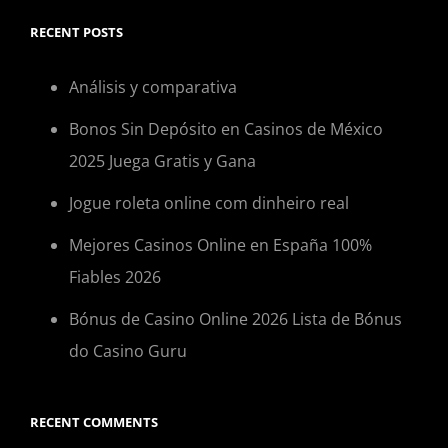
RECENT POSTS
Análisis y comparativa
Bonos Sin Depósito en Casinos de México
2025 Juega Gratis y Gana
Jogue roleta online com dinheiro real
Mejores Casinos Online en España 100%
Fiables 2026
Bónus de Casino Online 2026 Lista de Bónus
do Casino Guru
RECENT COMMENTS