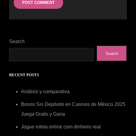
Search
Search
RECENT POSTS
Análisis y comparativa
Bonos Sin Depósito en Casinos de México 2025
Juega Gratis y Gana
Jogue roleta online com dinheiro real