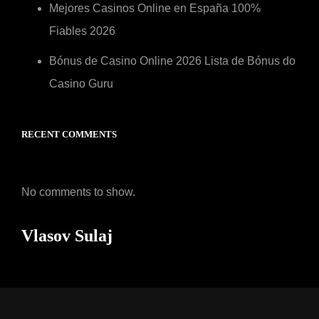
Mejores Casinos Online en España 100%
Fiables 2026
Bónus de Casino Online 2026 Lista de Bónus do
Casino Guru
RECENT COMMENTS
No comments to show.
Vlasov Sulaj
ş
v
v
v
v
c
c
c
v
ş
c
c
ş
c
c
c
b
c
ş
c
ş
v
v
l
g
g
g
g
g
v
g
g
g
n
s
a
i
i
i
i
a
a
a
i
a
a
a
a
a
a
a
o
a
a
a
a
i
i
e
o
a
o
o
o
i
a
o
o
i
p
n
d
d
d
d
s
s
s
d
n
s
s
n
s
s
s
o
s
n
s
n
d
d
v
r
l
r
r
r
d
l
r
r
g
o