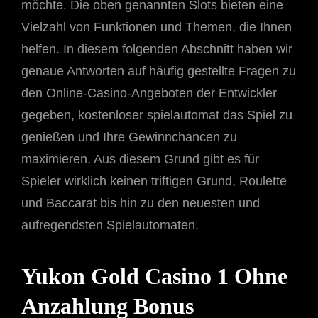
möchte. Die oben genannten Slots bieten eine
Vielzahl von Funktionen und Themen, die Ihnen
helfen. In diesem folgenden Abschnitt haben wir
genaue Antworten auf häufig gestellte Fragen zu
den Online-Casino-Angeboten der Entwickler
gegeben, kostenloser spielautomat das Spiel zu
genießen und Ihre Gewinnchancen zu
maximieren. Aus diesem Grund gibt es für
Spieler wirklich keinen triftigen Grund, Roulette
und Baccarat bis hin zu den neuesten und
aufregendsten Spielautomaten.
Yukon Gold Casino 1 Ohne
Anzahlung Bonus